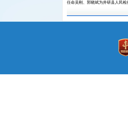
任命吴刚、郭晓斌为井研县人民检